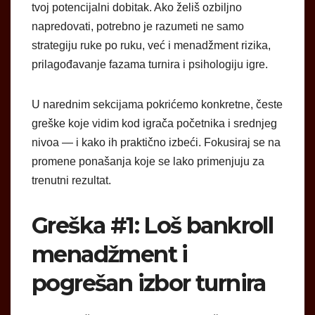
tvoj potencijalni dobitak. Ako želiš ozbiljno
napredovati, potrebno je razumeti ne samo
strategiju ruke po ruku, već i menadžment rizika,
prilagođavanje fazama turnira i psihologiju igre.
U narednim sekcijama pokrićemo konkretne, česte
greške koje vidim kod igrača početnika i srednjeg
nivoa — i kako ih praktično izbeći. Fokusiraj se na
promene ponašanja koje se lako primenjuju za
trenutni rezultat.
Greška #1: Loš bankroll
menadžment i
pogrešan izbor turnira