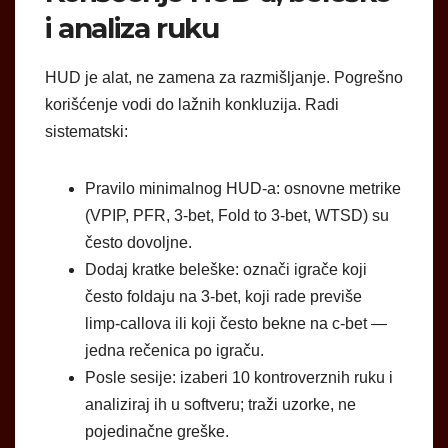
i analiza ruku
HUD je alat, ne zamena za razmišljanje. Pogrešno
korišćenje vodi do lažnih konkluzija. Radi
sistematski:
Pravilo minimalnog HUD‑a: osnovne metrike
(VPIP, PFR, 3‑bet, Fold to 3‑bet, WTSD) su
često dovoljne.
Dodaj kratke beleške: označi igrače koji
često foldaju na 3‑bet, koji rade previše
limp‑callova ili koji često bekne na c‑bet —
jedna rečenica po igraču.
Posle sesije: izaberi 10 kontroverznih ruku i
analiziraj ih u softveru; traži uzorke, ne
pojedinačne greške.