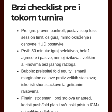
Brzi checklist pre i
tokom turnira
Pre igre: proveri bankroll, postavi stop‑loss i
session limit, osiguraj mirno okruženje i
osnovne HUD postavke.
Prvih 30 minuta: igraj selektivno, beleži
agresore i pasive, nemoj rizikovati velikim
all‑inovima bez jasnog razloga.
Bubble: preispitaj fold equity i smanji
marginalne callove protiv velikih stackova;
iskoristi short stackove targetiranim
raisovima.
Finalni sto: smanji broj stolova unapred,
koristi push/fold plan i računski pristup ICM‑u
pri velikim odlukama.