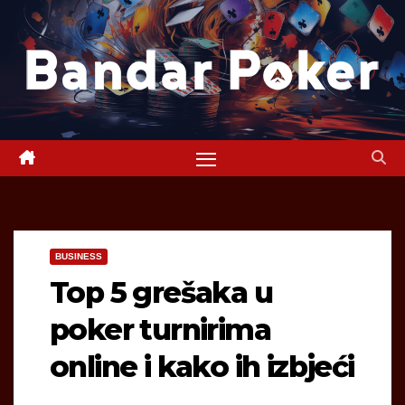
Skip
to
content
BUSINESS
Top 5 grešaka u
poker turnirima
online i kako ih izbjeći