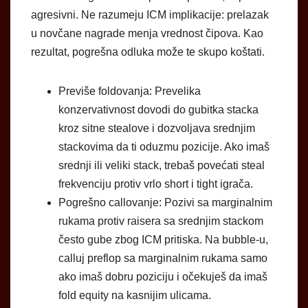
agresivni. Ne razumeju ICM implikacije: prelazak
u novčane nagrade menja vrednost čipova. Kao
rezultat, pogrešna odluka može te skupo koštati.
Previše foldovanja: Prevelika
konzervativnost dovodi do gubitka stacka
kroz sitne stealove i dozvoljava srednjim
stackovima da ti oduzmu pozicije. Ako imaš
srednji ili veliki stack, trebaš povećati steal
frekvenciju protiv vrlo short i tight igrača.
Pogrešno callovanje: Pozivi sa marginalnim
rukama protiv raisera sa srednjim stackom
često gube zbog ICM pritiska. Na bubble-u,
calluj preflop sa marginalnim rukama samo
ako imaš dobru poziciju i očekuješ da imaš
fold equity na kasnijim ulicama.