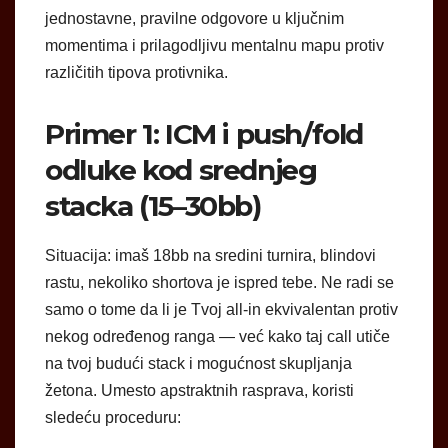
jednostavne, pravilne odgovore u ključnim
momentima i prilagodljivu mentalnu mapu protiv
različitih tipova protivnika.
Primer 1: ICM i push/fold
odluke kod srednjeg
stacka (15–30bb)
Situacija: imaš 18bb na sredini turnira, blindovi
rastu, nekoliko shortova je ispred tebe. Ne radi se
samo o tome da li je Tvoj all‑in ekvivalentan protiv
nekog određenog ranga — već kako taj call utiče
na tvoj budući stack i mogućnost skupljanja
žetona. Umesto apstraktnih rasprava, koristi
sledeću proceduru: