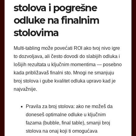
stolova i pogrešne
odluke na finalnim
stolovima
Multi-tabling može povećati ROI ako tvoj nivo igre
to dozvoljava, ali često dovodi do slabijih odluka i
lošijih rezultata u ključnim momentima — posebno
kada približavaš finalni sto. Mnogi ne smanjuju
broj stolova i gube kvalitet odluka upravo kad je
najvažnije.
Pravila za broj stolova: ako ne možeš da
doneseš optimalne odluke u ključnim
fazama (bubble, final table), smanji broj
stolova na onaj koji ti omogućava