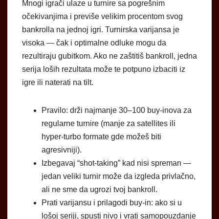
Mnogi igrači ulaze u turnire sa pogrešnim
očekivanjima i previše velikim procentom svog
bankrolla na jednoj igri. Turnirska varijansa je
visoka — čak i optimalne odluke mogu da
rezultiraju gubitkom. Ako ne zaštitiš bankroll, jedna
serija loših rezultata može te potpuno izbaciti iz
igre ili naterati na tilt.
Pravilo: drži najmanje 30–100 buy-inova za
regularne turnire (manje za satellites ili
hyper-turbo formate gde možeš biti
agresivniji).
Izbegavaj “shot-taking” kad nisi spreman —
jedan veliki turnir može da izgleda privlačno,
ali ne sme da ugrozi tvoj bankroll.
Prati varijansu i prilagodi buy-in: ako si u
lošoj seriji, spusti nivo i vrati samopouzdanje