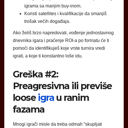
igrama sa manjim buy-inom.
Koristi satellites i kvalifikacije da smanjiš
trošak većih događaja.
Ako želiš brzo napredovati, vođenje jednostavnog
dnevnika igara i praćenje ROI-a po formatu će ti
pomoći da identifikuješ koje vrste turnira vredi
igrati, a koje ti konstantno loše idu.
Greška #2:
Preagresivna ili previše
loose
igra
u ranim
fazama
Mnogi igrači misle da treba odmah “skupljati