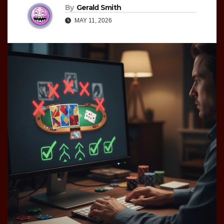
By
Gerald Smith
MAY 11, 2026