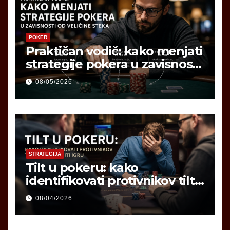
POKER
Praktičan vodič: kako menjati
strategije pokera u zavisnosti
od veličine steka
08/05/2026
STRATEGIJA
Tilt u pokeru: kako
identifikovati protivnikov tilt i
prilagoditi igru
08/04/2026