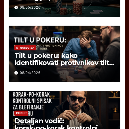
od veličine steka
08/05/2026
STRATEGIJA
Tilt u pokeru: kako
identifikovati protivnikov tilt i
prilagoditi igru
08/04/2026
POKER
Detaljan vodič:
korak‑po‑korak kontrolni