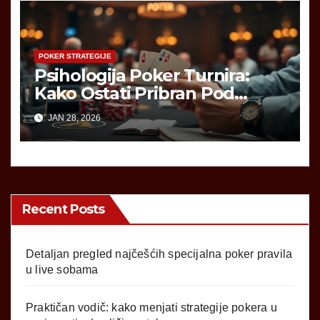
POKER STRATEGIJE
Psihologija Poker Turnira:
Kako Ostati Pribran Pod
Pritiskom?
JAN 28, 2026
Recent Posts
Detaljan pregled najčešćih specijalna poker pravila
u live sobama
Praktičan vodič: kako menjati strategije pokera u