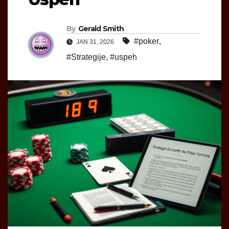
By
Gerald Smith
#poker
,
JAN 31, 2026
#Strategije
,
#uspeh