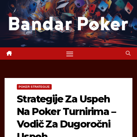
Skip
to
content
POKER STRATEGIJE
Strategije Za Uspeh
Na Poker Turnirima –
Vodič Za Dugoročni
Uspeh