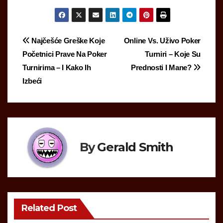
Post
Najčešće Greške Koje
Online Vs. Uživo Poker
Početnici Prave Na Poker
Turniri – Koje Su
navigation
Turnirima – I Kako Ih
Prednosti I Mane?
Izbeći
By
Gerald Smith
Related Post