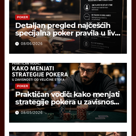
POKER
Detaljan pregled najčešćih
specijalna poker pravila u live
sobama
08/06/2026
POKER
Praktičan vodič: kako menjati
strategije pokera u zavisnosti
od veličine steka
08/05/2026