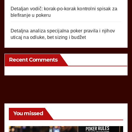
Detaljan vodič: korak‑po‑korak kontrolni spisak za
blefiranje u pokeru
Detaljna analiza specijalna poker pravila i njihov
uticaj na odluke, bet sizing i budžet
Recent Comments
You missed