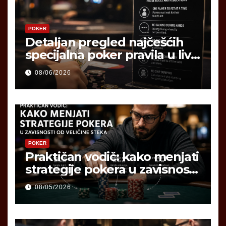
POKER
Detaljan pregled najčešćih
specijalna poker pravila u live
sobama
08/06/2026
POKER
Praktičan vodič: kako menjati
strategije pokera u zavisnosti
od veličine steka
08/05/2026