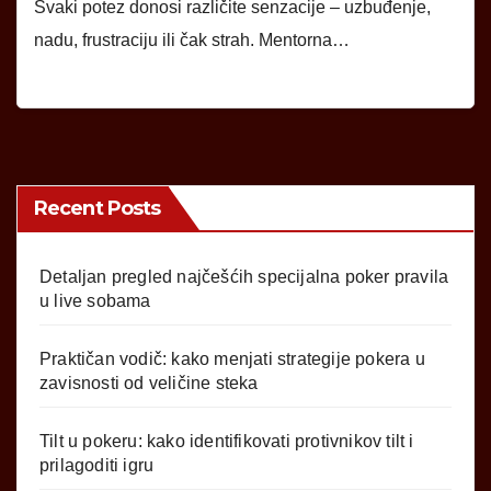
Svaki potez donosi različite senzacije – uzbuđenje,
nadu, frustraciju ili čak strah. Mentorna…
Recent Posts
Detaljan pregled najčešćih specijalna poker pravila
u live sobama
Praktičan vodič: kako menjati strategije pokera u
zavisnosti od veličine steka
Tilt u pokeru: kako identifikovati protivnikov tilt i
prilagoditi igru