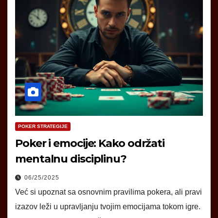
POKER STRATEGIJE
Poker i emocije: Kako održati
mentalnu disciplinu?
06/25/2025
Već si upoznat sa osnovnim pravilima pokera, ali pravi
izazov leži u upravljanju tvojim emocijama tokom igre.