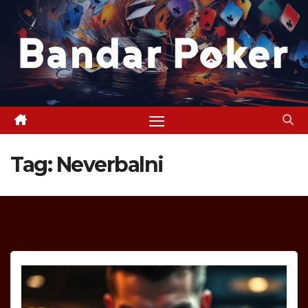
Skip
to
content
Tag:
Neverbalni