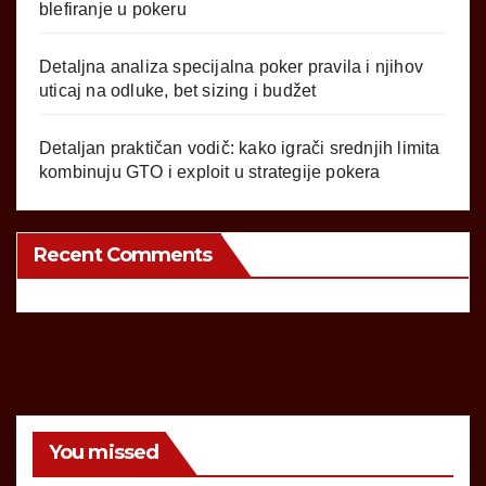
blefiranje u pokeru
Detaljna analiza specijalna poker pravila i njihov
uticaj na odluke, bet sizing i budžet
Detaljan praktičan vodič: kako igrači srednjih limita
kombinuju GTO i exploit u strategije pokera
Recent Comments
You missed