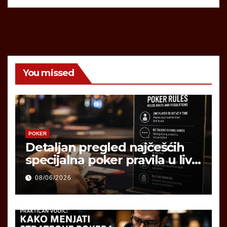
You missed
POKER
Detaljan pregled najčešćih
specijalna poker pravila u live
sobama
08/06/2026