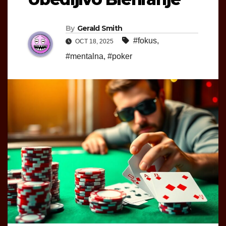
By
Gerald Smith
#fokus
,
OCT 18, 2025
#mentalna
,
#poker