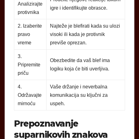
Analizirajte
igre i identifikujte obrasce.
protivnika
2. Izaberite
Najteže je blefirati kada su ulozi
pravo
visoki ili kada je protivnik
vreme
previše oprezan.
3.
Obezbedite da vaš blef ima
Pripremite
logiku koja će biti uverljiva.
priču
4.
Vaše držanje i neverbalna
Održavajte
komunikacija su ključni za
mirnoću
uspeh.
Prepoznavanje
suparnikovih znakova