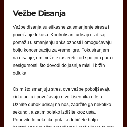
Vežbe Disanja
Vežbe disanja su efikasne za smanjenje stresa i
povećanje fokusa. Kontrolisani udisaji i izdisaji
pomažu u smanjenju anksioznosti i omogućavaju
bolju koncentraciju za vreme igre. Fokusiranjem
na disanje, um možete rasteretiti od spoljnih para i
nesigurnosti, što dovodi do jasnije misli i bržih
odluka.
Osim što smanjuju stres, ove vežbe poboljšavaju
cirkulaciju i povećavaju nivo kiseonika u telu.
Uzmite dubok udisaj na nos, zadržite ga nekoliko
sekundi, a zatim polako izdišite kroz usta.
Ponovite to nekoliko puta, a dobićete bolju