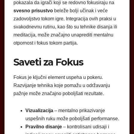
pokazala da igrači koji se redovno fokusiraju na
svesno prisustvo
beleže bolji učinak i veće
zadovoljstvo tokom igre. Integracija ovih praksi u
svakodnevnu rutinu, kao što su tehnike disanja ili
meditacija, može značajno unaprediti mentalnu
otpornost i fokus tokom partija.
Saveti za Fokus
Fokus je ključni element uspeha u pokeru.
Razvijanje tehnika koje pomažu u održavanju
pažnje može značajno poboljšati rezultate.
Vizualizacija
– mentalno prikazivanje
uspešnih ruku može poboljšati performanse.
Pravilno disanje
– kontrolisani udisaji i