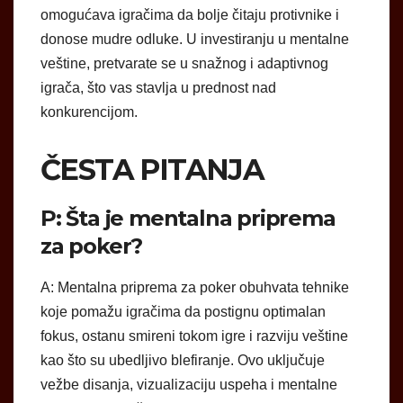
omogućava igračima da bolje čitaju protivnike i
donose mudre odluke. U investiranju u mentalne
veštine, pretvarate se u snažnog i adaptivnog
igrača, što vas stavlja u prednost nad
konkurencijom.
ČESTA PITANJA
P: Šta je mentalna priprema
za poker?
A: Mentalna priprema za poker obuhvata tehnike
koje pomažu igračima da postignu optimalan
fokus, ostanu smireni tokom igre i razviju veštine
kao što su ubedljivo blefiranje. Ovo uključuje
vežbe disanja, vizualizaciju uspeha i mentalne