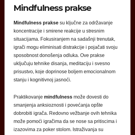
Mindfulness prakse
Mindfulness prakse
su ključne za održavanje
koncentracije i smirene reakcije u stresnim
situacijama. Fokusiranjem na sadašnji trenutak,
igrači mogu eliminisati distrakcije i pojačati svoju
sposobnost donošenja odluka. Ove prakse
uključuju tehnike disanja, meditaciju i svesno
prisustvo, koje doprinose boljem emocionalnom
stanju i kognitivnoj jasnoći.
Praktikovanje
mindfulness
može dovesti do
smanjenja anksioznosti i povećanja opšte
dobrobiti igrača. Redovno vežbanje ovih tehnika
može pomoći igračima da se nose sa pritiscima i
izazovima za poker stolom. Istraživanja su