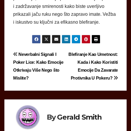
i zadržavanje smirenosti kako biste uverljivo
prikazali jaču ruku nego što zapravo imate. Vežba
i iskustvo su ključni za efikasno blefiranje.
Post
Neverbalni Signali I
Blefiranje Kao Umetnost:
Poker Lice: Kako Emocije
Kada i Kako Koristiti
navigation
Otkrivaju Više Nego što
Emocije Da Zavarate
Mislite?
Protivnika U Pokeru?
By
Gerald Smith