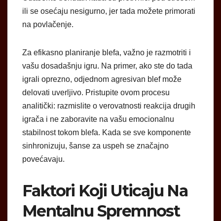
ili se osećaju nesigurno, jer tada možete primorati
na povlačenje.
Za efikasno planiranje blefa, važno je razmotriti i
vašu dosadašnju igru. Na primer, ako ste do tada
igrali oprezno, odjednom agresivan blef može
delovati uverljivo. Pristupite ovom procesu
analitički: razmislite o verovatnosti reakcija drugih
igrača i ne zaboravite na vašu emocionalnu
stabilnost tokom blefa. Kada se sve komponente
sinhronizuju, šanse za uspeh se značajno
povećavaju.
Faktori Koji Uticaju Na
Mentalnu Spremnost