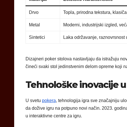
Drvo
Topla, prirodna tekstura, klasič
Metal
Moderni, industrijski izgled, već
Sintetici
Laka održavanje, raznovrsnost 
Dizajneri poker stolova nastavljaju da istražuju nov
čineći svaki stol jedinstvenim delom opreme koji na
Tehnološke inovacije 
U svetu
pokera
, tehnologija igra sve značajniju u
da dožive igru na potpuno novi način. 2023. godina
u interaktivne centre za igru.