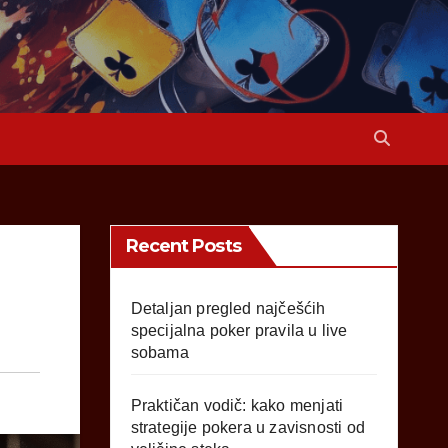
Recent Posts
Detaljan pregled najčešćih
specijalna poker pravila u live
sobama
Praktičan vodič: kako menjati
strategije pokera u zavisnosti od