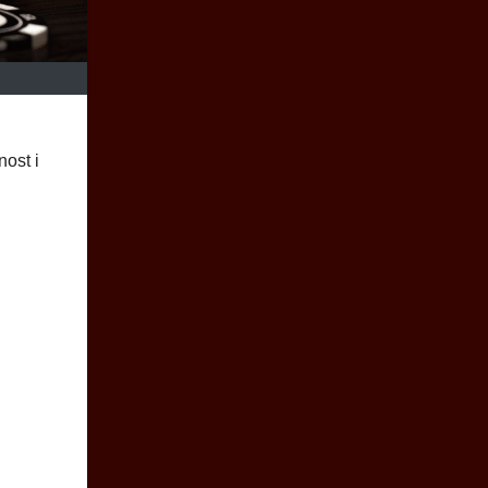
nost i