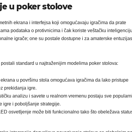
je u poker stolove
metnih ekrana i interfejsa koji omogućavaju igračima da prate
zama podataka o protivnicima i čak koriste veštačku inteligencij
onalne igrače; one su postale dostupne i za amaterske entuzijas
 postali standard u najtraženijim modelima poker stolova:
ir ekrana u površinu stola omogućava igračima da lako pristupe
z prekidanja igre.
tističku analizu i savete u realnom vremenu postaju sve popularni
igre i poboljšanje strategije.
LED osvetljenje može biti funkcionalno tako što obeležava statu