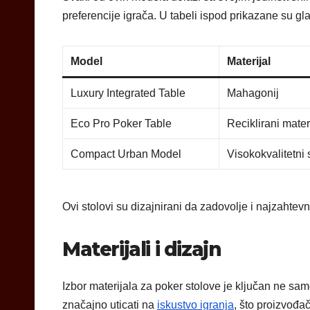
preferencije igrača. U tabeli ispod prikazane su g
Model
Materijal
Luxury Integrated Table
Mahagonij
Eco Pro Poker Table
Reciklirani materi
Compact Urban Model
Visokokvalitetni s
Ovi stolovi su dizajnirani da zadovolje i najzahtevn
Materijali i dizajn
Izbor materijala za poker stolove je ključan ne samo
značajno uticati na
iskustvo igranja
, što proizvođač