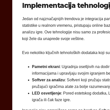
Implementacija tehnologi
Jedan od najznačajnijih trendova je integracija pa
statistike u realnom vremenu, pristupaju online ba
analizu igre. Ove tehnologije nisu samo za profesi
koji žele da unaprede svoje veštine.
Evo nekoliko ključnih tehnoloških dodataka koji su
Pametni ekrani
: Ugradnja osetljivih na dod
informacijama i upravljaju svojim igranjem be
Softver za analizu
: Softveri koji pružaju sta
pružajući igračima alate za bolje razumevanje 
LED osvetljenje
: Pored estetskog dodatka, 
igrača ili čak faze igre.