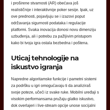
i proširene stvarnosti (AR) obećava još
realističnije i interaktivnije poker sesije. Ipak, uz
ove prednosti, pojavljuju se i izazovi poput
održavanja sigurnosti podataka i regulacije
platformi. Svaka inovacija donosi novu dimenziju
uzbuđenja, ali i potrebu za pažljivim pristupom
kako bi tvoja igra ostala bezbedna i poštena.
Uticaj tehnologije na
iskustvo igranja
Napredne algoritamske funkcije i pametni sistemi
za podršku u igri omogućavaju ti da analiziraš
svoje poteze, učeći iz svake ruke. Mobilni uređaji s
visokim performansama pružaju glatko iskustvo,
dok overlajeri i live-stream opcije unose socijalni