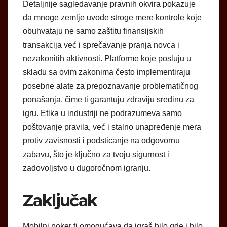
Detaljnije sagledavanje pravnih okvira pokazuje
da mnoge zemlje uvode stroge mere kontrole koje
obuhvataju ne samo zaštitu finansijskih
transakcija već i sprečavanje pranja novca i
nezakonitih aktivnosti. Platforme koje posluju u
skladu sa ovim zakonima često implementiraju
posebne alate za prepoznavanje problematičnog
ponašanja, čime ti garantuju zdraviju sredinu za
igru. Etika u industriji ne podrazumeva samo
poštovanje pravila, već i stalno unapređenje mera
protiv zavisnosti i podsticanje na odgovornu
zabavu, što je ključno za tvoju sigurnost i
zadovoljstvo u dugoročnom igranju.
Zaključak
Mobilni poker ti omogućava da igraš bilo gde i bilo