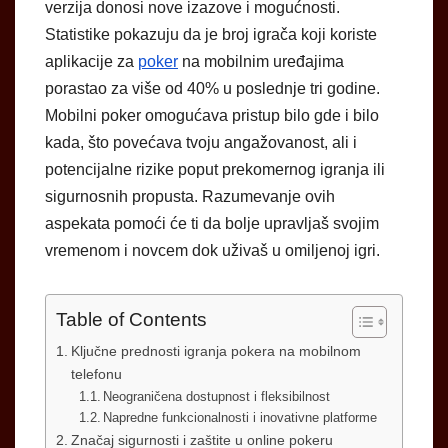
verzija donosi nove izazove i mogućnosti.
Statistike pokazuju da je broj igrača koji koriste
aplikacije za
poker
na mobilnim uređajima
porastao za više od 40% u poslednje tri godine.
Mobilni poker omogućava pristup bilo gde i bilo
kada, što povećava tvoju angažovanost, ali i
potencijalne rizike poput prekomernog igranja ili
sigurnosnih propusta. Razumevanje ovih
aspekata pomoći će ti da bolje upravljaš svojim
vremenom i novcem dok uživaš u omiljenoj igri.
Table of Contents
Ključne prednosti igranja pokera na mobilnom
telefonu
Neograničena dostupnost i fleksibilnost
Napredne funkcionalnosti i inovativne platforme
Značaj sigurnosti i zaštite u online pokeru