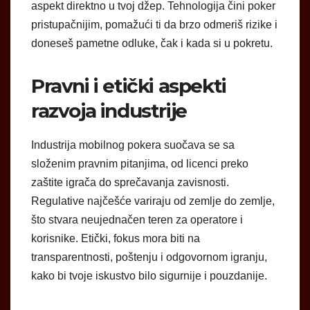
aspekt direktno u tvoj džep. Tehnologija čini poker
pristupačnijim, pomažući ti da brzo odmeriš rizike i
doneseš pametne odluke, čak i kada si u pokretu.
Pravni i etički aspekti
razvoja industrije
Industrija mobilnog pokera suočava se sa
složenim pravnim pitanjima, od licenci preko
zaštite igrača do sprečavanja zavisnosti.
Regulative najčešće variraju od zemlje do zemlje,
što stvara neujednačen teren za operatore i
korisnike. Etički, fokus mora biti na
transparentnosti, poštenju i odgovornom igranju,
kako bi tvoje iskustvo bilo sigurnije i pouzdanije.