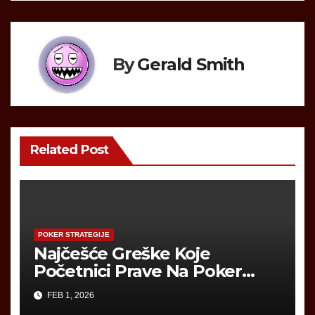
By
Gerald Smith
Related Post
POKER STRATEGIJE
Najčešće Greške Koje
Početnici Prave Na Poker
Turnirima – I Kako Ih Izbeći
FEB 1, 2026