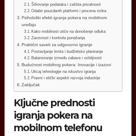
Šifrovanje podataka i zaštita privatnosti
Odabir pouzdanih platformi i procena rizika
Psihološki efekti igranja pokera na mobilnom
uređaju
Kako mobilnost utiče na donošenje odluka
Zavisnost i kontrola ponašanja
Praktični saveti za odgovorno igranje
Postavljanje limita i budžetsko planiranje
Balansiranje između zabave i ozbiljnosti
Budućnost mobilnog pokera: Inovacije i izazovi
Uticaj tehnologije na iskustvo igranja
Pravni i etički aspekti razvoja industrije
Zaključak
Ključne prednosti
igranja pokera na
mobilnom telefonu