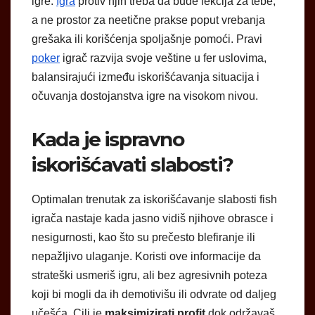
igre.
Igra
protiv njih treba da bude lekcija za tebe,
a ne prostor za neetične prakse poput vrebanja
grešaka ili korišćenja spoljašnje pomoći. Pravi
poker
igrač razvija svoje veštine u fer uslovima,
balansirajući između iskorišćavanja situacija i
očuvanja dostojanstva igre na visokom nivou.
Kada je ispravno
iskorišćavati slabosti?
Optimalan trenutak za iskorišćavanje slabosti fish
igrača nastaje kada jasno vidiš njihove obrasce i
nesigurnosti, kao što su prečesto blefiranje ili
nepažljivo ulaganje. Koristi ove informacije da
strateški usmeriš igru, ali bez agresivnih poteza
koji bi mogli da ih demotivišu ili odvrate od daljeg
učešća. Cilj je
maksimizirati profit
dok održavaš