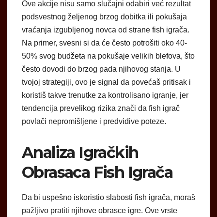
Ove akcije nisu samo slučajni odabiri već rezultat
podsvestnog željenog brzog dobitka ili pokušaja
vraćanja izgubljenog novca od strane fish igrača.
Na primer, svesni si da će često potrošiti oko 40-
50% svog budžeta na pokušaje velikih blefova, što
često dovodi do brzog pada njihovog stanja. U
tvojoj strategiji, ovo je signal da povećaš pritisak i
koristiš takve trenutke za kontrolisano igranje, jer
tendencija prevelikog rizika znači da fish igrač
povlači nepromišljene i predvidive poteze.
Analiza Igračkih
Obrasaca Fish Igrača
Da bi uspešno iskoristio slabosti fish igrača, moraš
pažljivo pratiti njihove obrasce igre. Ove vrste