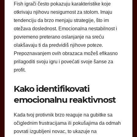
Fish igrači često pokazuju karakteristike koje
otkrivaju njihovu nesigurnost za stolom. Imaju
tendenciju da brzo menjaju strategije, što im
otežava doslednost. Emocionalna nestabilnost i
povremeno preterano oslanjanje na sreću
olakšavaju ti da predvidiš njihove poteze.
Prepoznavanjem ovih obrazaca možeš efikasno
prilagoditi svoju igru i povećati svoje šanse za
profit.
Kako identifikovati
emocionalnu reaktivnost
Kada tvoj protivnik brzo reaguje na gubitke sa
očiglednim frustracijama ili pokušajima da odmah
povrati izgubljeni novac, to ukazuje na