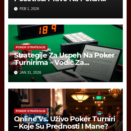
Turnirima – I Kako Ih Izbeći
FEB 1, 2026
POKER STRATEGIJE
Strategije Za Uspeh Na Poker
Turnirima – Vodič Za
Dugoročni Uspeh
JAN 31, 2026
POKER STRATEGIJE
Online Vs. Uživo Poker Turniri
– Koje Su Prednosti I Mane?