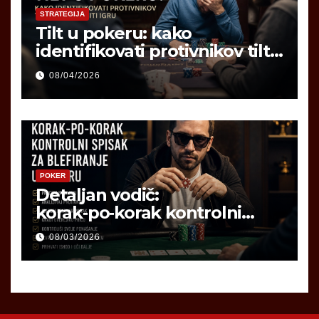
STRATEGIJA
Tilt u pokeru: kako
identifikovati protivnikov tilt i
prilagoditi igru
08/04/2026
POKER
Detaljan vodič:
korak‑po‑korak kontrolni
spisak za blefiranje u pokeru
08/03/2026