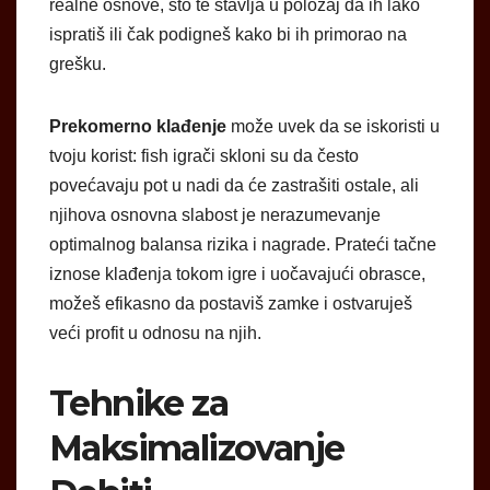
realne osnove, što te stavlja u položaj da ih lako
ispratiš ili čak podigneš kako bi ih primorao na
grešku.
Prekomerno klađenje
može uvek da se iskoristi u
tvoju korist: fish igrači skloni su da često
povećavaju pot u nadi da će zastrašiti ostale, ali
njihova osnovna slabost je nerazumevanje
optimalnog balansa rizika i nagrade. Prateći tačne
iznose klađenja tokom igre i uočavajući obrasce,
možeš efikasno da postaviš zamke i ostvaruješ
veći profit u odnosu na njih.
Tehnike za
Maksimalizovanje