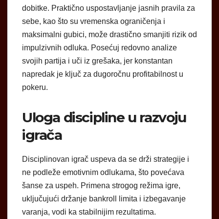
dobitke. Praktično uspostavljanje jasnih pravila za
sebe, kao što su vremenska ograničenja i
maksimalni gubici, može drastično smanjiti rizik od
impulzivnih odluka. Posećuj redovno analize
svojih partija i uči iz grešaka, jer konstantan
napredak je ključ za dugoročnu profitabilnost u
pokeru.
Uloga discipline u razvoju
igrača
Disciplinovan igrač uspeva da se drži strategije i
ne podleže emotivnim odlukama, što povećava
šanse za uspeh. Primena strogog režima igre,
uključujući držanje bankroll limita i izbegavanje
varanja, vodi ka stabilnijim rezultatima.