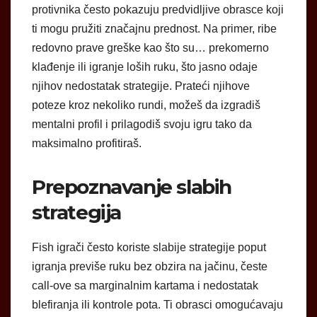
protivnika često pokazuju predvidljive obrasce koji
ti mogu pružiti značajnu prednost. Na primer, ribe
redovno prave greške kao što su… prekomerno
klađenje ili igranje loših ruku, što jasno odaje
njihov nedostatak strategije. Prateći njihove
poteze kroz nekoliko rundi, možeš da izgradiš
mentalni profil i prilagodiš svoju igru tako da
maksimalno profitiraš.
Prepoznavanje slabih
strategija
Fish igrači često koriste slabije strategije poput
igranja previše ruku bez obzira na jačinu, česte
call-ove sa marginalnim kartama i nedostatak
blefiranja ili kontrole pota. Ti obrasci omogućavaju