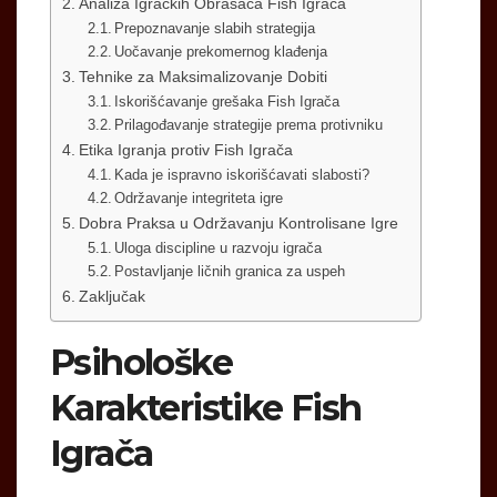
Analiza Igračkih Obrasaca Fish Igrača
Prepoznavanje slabih strategija
Uočavanje prekomernog klađenja
Tehnike za Maksimalizovanje Dobiti
Iskorišćavanje grešaka Fish Igrača
Prilagođavanje strategije prema protivniku
Etika Igranja protiv Fish Igrača
Kada je ispravno iskorišćavati slabosti?
Održavanje integriteta igre
Dobra Praksa u Održavanju Kontrolisane Igre
Uloga discipline u razvoju igrača
Postavljanje ličnih granica za uspeh
Zaključak
Psihološke
Karakteristike Fish
Igrača