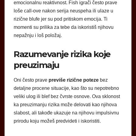
emocionalnu reaktivnost. Fish igrači često prave
loše call-ove nakon serija neuspeha ili ulaze u
rizične blufe jer su pod pritiskom emocija. Ti
momenti su prilika za tebe da iskoristiš njihovu
nepažnju i loš položaj.
Razumevanje rizika koje
preuzimaju
Oni često prave
previše rizične poteze
bez
detaljne procene situacije, kao što su nepotrebno
veliki ulog ili blef bez čvrste osnove. Ova sklonost
ka preuzimanju rizika može delovati kao njihova
slabost, ali takođe ukazuje na njihovu impulsivnu
prirodu koju možeš predvideti i iskoristiti.