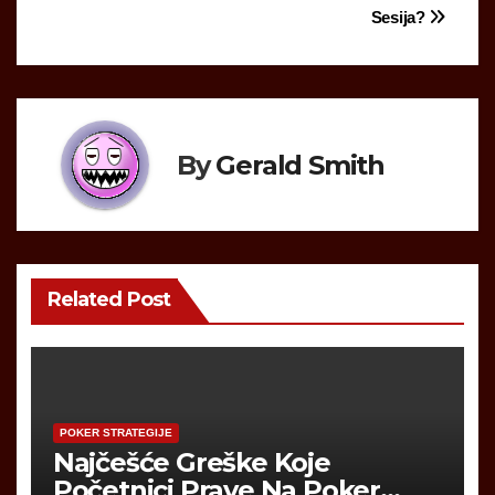
navigation
Sesija?
By
Gerald Smith
Related Post
POKER STRATEGIJE
Najčešće Greške Koje
Početnici Prave Na Poker